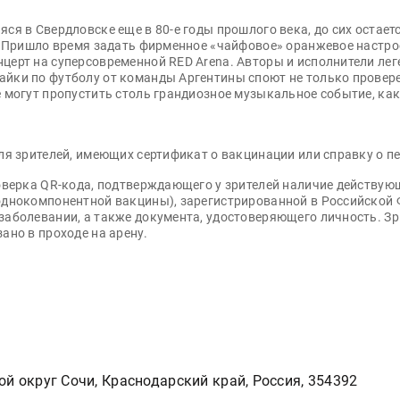
яся в Свердловске еще в 80-е годы прошлого века, до сих оста
. Пришло время задать фирменное «чайфовое» оранжевое настрое
церт на суперсовременной RED Arena. Авторы и исполнители ле
йки по футболу от команды Аргентины споют не только провере
 могут пропустить столь грандиозное музыкальное событие, как
ля зрителей, имеющих сертификат о вакцинации или справку о п
роверка QR-кода, подтверждающего у зрителей наличие действую
однокомпонентной вакцины), зарегистрированной в Российской 
заболевании, а также документа, удостоверяющего личность. Зр
ано в проходе на арену.
ой округ Сочи, Краснодарский край, Россия, 354392