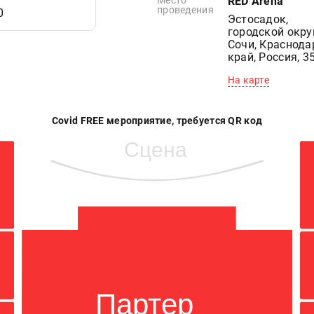
Место
RED Arena
проведения
0
Эстосадок,
городской окру
Сочи, Краснода
край, Россия, 3
На карте
Covid FREE мероприятие, требуется QR код
Сцена
Партер