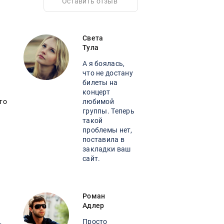
Оставить отзыв
Света
Тула
А я боялась,
что не достану
билеты на
концерт
то
любимой
.
группы. Теперь
такой
проблемы нет,
поставила в
закладки ваш
сайт.
Роман
Адлер
,
Просто