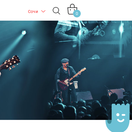
Сочи
0
Обратите внимание! Места на
это мероприятие
стремительно заканчиваются,
успейте купить!