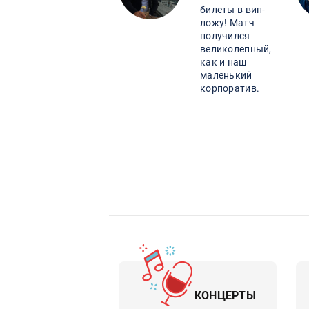
билеты в вип-
ложу! Матч
получился
великолепный,
как и наш
маленький
корпоратив.
КОНЦЕРТЫ