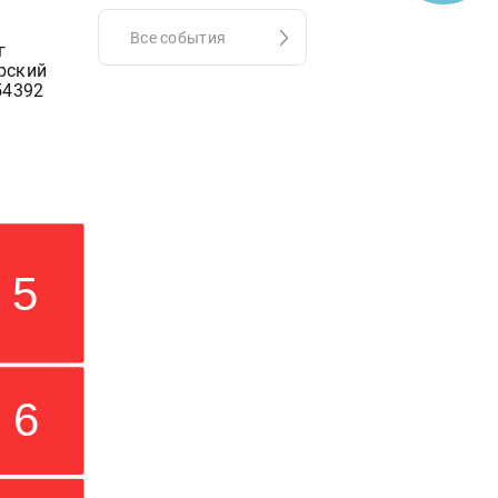
Все события
г
рский
54392
5
6