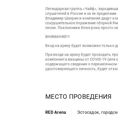
Легендарная группа «Чайф», зародивша
слушателей в России и за ее пределами
Владимир Шахрин и компания дадут кон
сокрушительное поражение сборной Яма
песни. Поклонники блюз-рока просто не
ВНИМАНИЕ!!!
Вход на арену будет возможен только д
При входе на арену будет проходить п
компонента вакцины от COVID-19 (или 
содержащего сведения о перенесенном 
удостоверяющего личность, будет отказ
МЕСТО ПРОВЕДЕНИЯ
RED Arena
Эстосадок, городск