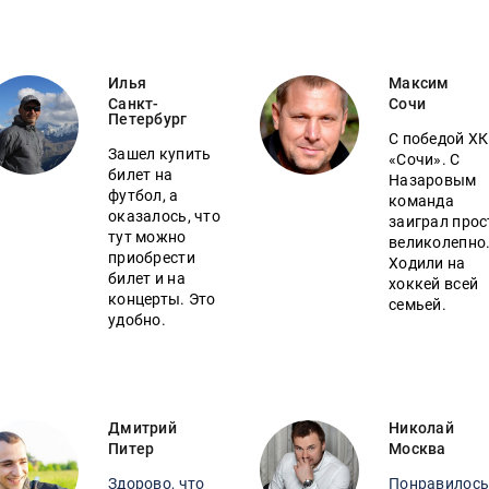
Илья
Максим
Санкт-
Сочи
Петербург
С победой ХК
Зашел купить
«Сочи». С
билет на
Назаровым
футбол, а
команда
оказалось, что
заиграл прос
тут можно
великолепно
приобрести
Ходили на
билет и на
хоккей всей
концерты. Это
семьей.
удобно.
Дмитрий
Николай
Питер
Москва
Здорово, что
Понравилось