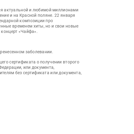
ется актуальной и любимой миллионами
ние и на Красной поляне. 22 января
гендарной композиции про
нные временем хиты, но и свои новые
 концерт «Чайфа».
еренесенном заболевании.
щего сертификата о получении второго
Федерации, или документа,
ителям без сертификата или документа,